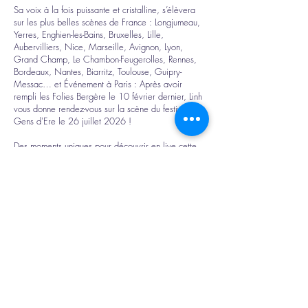
Sa voix à la fois puissante et cristalline, s’élèvera
sur les plus belles scènes de France : Longjumeau,
Yerres, Enghien-les-Bains, Bruxelles, Lille,
Aubervilliers, Nice, Marseille, Avignon, Lyon,
Grand Champ, Le Chambon-Feugerolles, Rennes,
Bordeaux, Nantes, Biarritz, Toulouse, Guipry-
Messac… et Événement à Paris : Après avoir
rempli les Folies Bergère le 10 février dernier, Linh
vous donne rendez-vous sur la scène du festival Les
Gens d'Ere le 26 juillet 2026 !
Des moments uniques pour découvrir en live cette
artiste déjà plébiscitée par le public et soutenue
par Gims, qui l’avait choisie en 2024 pour assurer
ses premières parties dans les plus grands Zéniths
de France.
Ne manquez pas cette première tournée, les
places sont disponibles dès maintenant !
LINH sera sur la scène du festival Les Gens d'Ere le
26 juillet 2026.