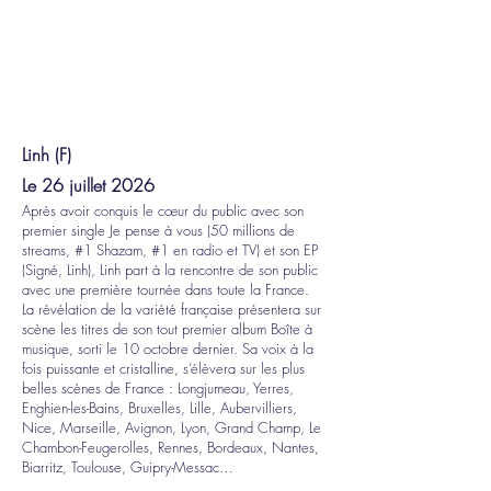
Linh (F)
Le 26 juillet 2026
Après avoir conquis le cœur du public avec son
premier single Je pense à vous (50 millions de
streams, #1 Shazam, #1 en radio et TV) et son EP
(Signé, Linh), Linh part à la rencontre de son public
avec une première tournée dans toute la France.
La révélation de la variété française présentera sur
scène les titres de son tout premier album Boîte à
musique, sorti le 10 octobre dernier. Sa voix à la
fois puissante et cristalline, s’élèvera sur les plus
belles scènes de France : Longjumeau, Yerres,
Enghien-les-Bains, Bruxelles, Lille, Aubervilliers,
Nice, Marseille, Avignon, Lyon, Grand Champ, Le
Chambon-Feugerolles, Rennes, Bordeaux, Nantes,
Biarritz, Toulouse, Guipry-Messac…