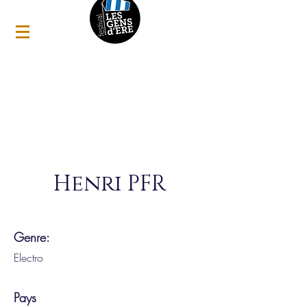
Henri PFR
Genre:
Electro
Pays