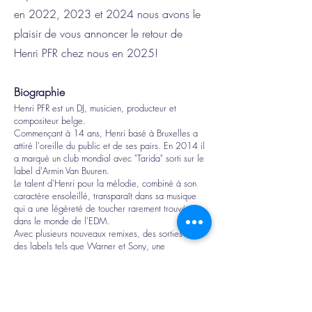
en 2022, 2023 et 2024 nous avons le
plaisir de vous annoncer le retour de
Henri PFR chez nous en 2025!
Biographie
Henri PFR est un DJ, musicien, producteur et
compositeur belge.
Commençant à 14 ans, Henri basé à Bruxelles a
attiré l'oreille du public et de ses pairs. En 2014 il
a marqué un club mondial avec "Tarida" sorti sur le
label d'Armin Van Buuren.
Le talent d'Henri pour la mélodie, combiné à son
caractère ensoleillé, transparaît dans sa musique
qui a une légèreté de toucher rarement trouvée
dans le monde de l'EDM.
Avec plusieurs nouveaux remixes, des sorties sur
des labels tels que Warner et Sony, une
collaboration avec Robin Schulz et un calendrier de
tournées chargé, attendez-vous à en savoir plus sur
ce jeune producteur talentueux au cours des
prochains mois.